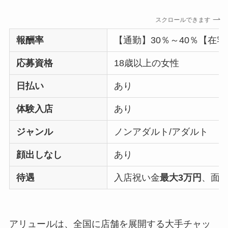
スクロールできます
報酬率
【通勤】30％～40％【在宅
応募資格
18歳以上の女性
日払い
あり
体験入店
あり
ジャンル
ノンアダルト/アダルト
顔出しなし
あり
待遇
入店祝い金
最大3万円
、面
アリュールは、全国に店舗を展開する大手チャッ