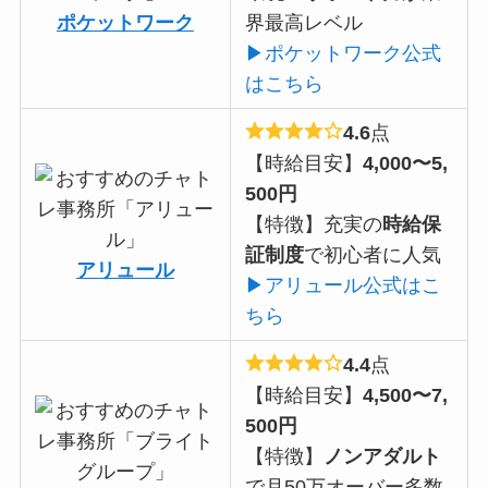
ポケットワーク
界最高レベル
▶ポケットワーク公式
はこちら
4.6
点
【時給目安】
4,000〜5,
500円
【特徴】充実の
時給保
証制度
で初心者に人気
アリュール
▶アリュール公式はこ
ちら
4.4
点
【時給目安】
4,500〜7,
500円
【特徴】
ノンアダルト
で月50万オーバー多数