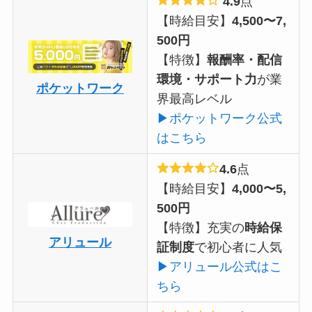
4.9
点
【時給目安】
4,500〜7,
500円
【特徴】
報酬率・配信
環境・サポート力
が業
ポケットワーク
界最高レベル
▶ポケットワーク公式
はこちら
4.6
点
【時給目安】
4,000〜5,
500円
【特徴】充実の
時給保
アリュール
証制度
で初心者に人気
▶アリュール公式はこ
ちら