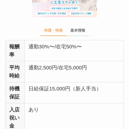
待遇・特典
基本情報
報酬
通勤30%〜/在宅50%〜
率
平均
通勤2,500円/在宅5,000円
時給
待機
日給保証15,000円（新人手当）
保証
入店
あり
祝い
金