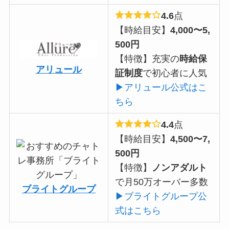
4.6
点
【時給目安】
4,000〜5,
500円
【特徴】充実の
時給保
アリュール
証制度
で初心者に人気
▶アリュール公式はこ
ちら
4.4
点
【時給目安】
4,500〜7,
500円
【特徴】
ノンアダルト
で月50万オーバー多数
ブライトグループ
▶ブライトグループ公
式はこちら