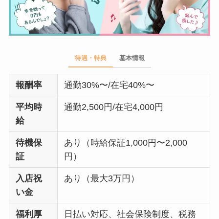
待遇・特典
基本情報
報酬率
通勤30%〜/在宅40%〜
平均時
通勤2,500円/在宅4,000円
給
待機保
あり（時給保証1,000円〜2,000
証
円）
入店祝
あり（最大3万円）
い金
福利厚
日払い対応、社会保険制度、税務