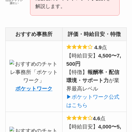
現役チャトレ
嬢れい
解説します。
おすすめ事務所
評価・時給目安・特徴
4.9
点
【時給目安】
4,500〜7,
500円
【特徴】
報酬率・配信
環境・サポート力
が業
ポケットワーク
界最高レベル
▶ポケットワーク公式
はこちら
4.6
点
【時給目安】
4,000〜5,