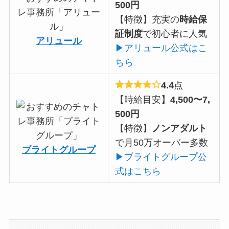
500円
【特徴】充実の
時給保
証制度
で初心者に人気
アリュール
▶アリュール公式はこ
ちら
4.4
点
【時給目安】
4,500〜7,
500円
【特徴】
ノンアダルト
で月50万オーバー多数
ブライトグループ
▶ブライトグループ公
式はこちら