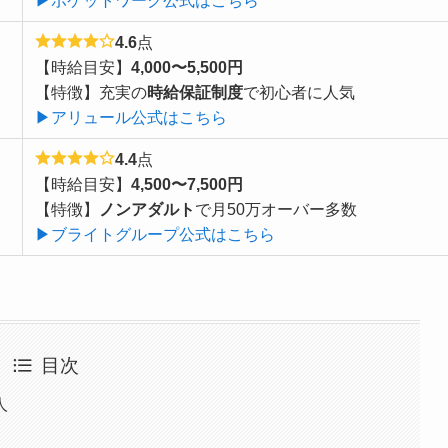
▶ポケットワーク公式はこちら
4.6
点
【時給目安】
4,000〜5,500円
【特徴】充実の
時給保証制度
で初心者に人気
▶アリュール公式はこちら
4.4
点
【時給目安】
4,500〜7,500円
【特徴】
ノンアダルト
で月50万オーバー多数
▶ブライトグループ公式はこちら
目次
人