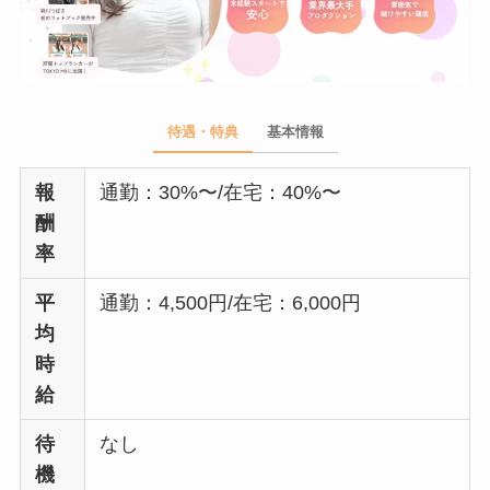
待遇・特典
基本情報
報
通勤：30%〜/在宅：40%〜
酬
率
平
通勤：4,500円/在宅：6,000円
均
時
給
待
なし
機