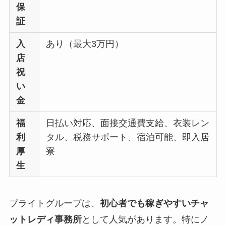
保
証
入
あり（最大3万円）
店
祝
い
金
福
日払い対応、面接交通費支給、衣装レン
利
タル、税務サポート、宿泊可能、即入居
厚
寮
生
ブライトグループは、
初心者でも稼ぎやすいチャ
ットレディ事務所
として人気があります。特にノ