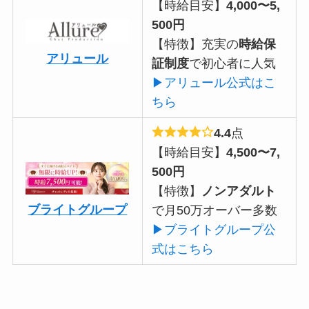
【時給目安】
4,000〜5,
500円
【特徴】充実の
時給保
アリュール
証制度
で初心者に人気
▶アリュール公式はこ
ちら
4.4
点
【時給目安】
4,500〜7,
500円
【特徴】
ノンアダルト
ブライトグループ
で月50万オーバー多数
▶ブライトグループ公
式はこちら