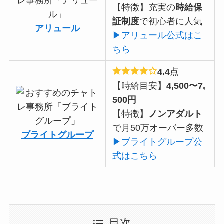
【特徴】充実の
時給保
証制度
で初心者に人気
アリュール
▶アリュール公式はこ
ちら
4.4
点
【時給目安】
4,500〜7,
500円
【特徴】
ノンアダルト
で月50万オーバー多数
ブライトグループ
▶ブライトグループ公
式はこちら
目次